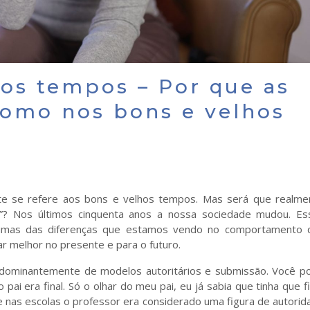
os tempos – Por que as
como nos bons e velhos
nte se refere aos bons e velhos tempos. Mas será que realme
”? Nos últimos cinquenta anos a nossa sociedade mudou. Es
gumas das diferenças que estamos vendo no comportamento 
ar melhor no presente e para o futuro.
dominantemente de modelos autoritários e submissão. Você p
ai era final. Só o olhar do meu pai, eu já sabia que tinha que f
 e nas escolas o professor era considerado uma figura de autorid