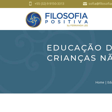
+55 (32) 9 9150-3313
sofia@filosofia
EDUCAÇÃO D
CRIANÇAS N
Home
|
Edu