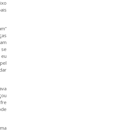
ixo
pais
am”
ças
jam
 se
 eu
pel
dar
ava
çou
fre
ode
uma