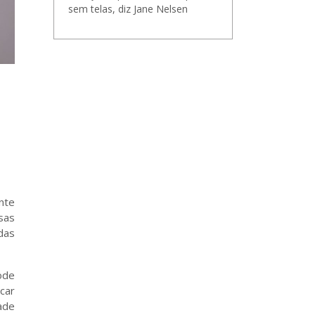
sem telas, diz Jane Nelsen
nte
sas
das
ode
icar
ade