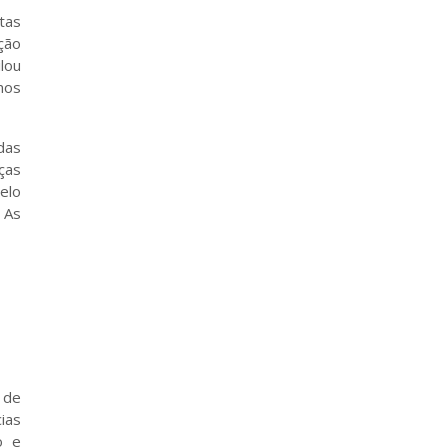
tas
ação
lou
mos
das
ças
elo
 As
s
 de
ias
o e