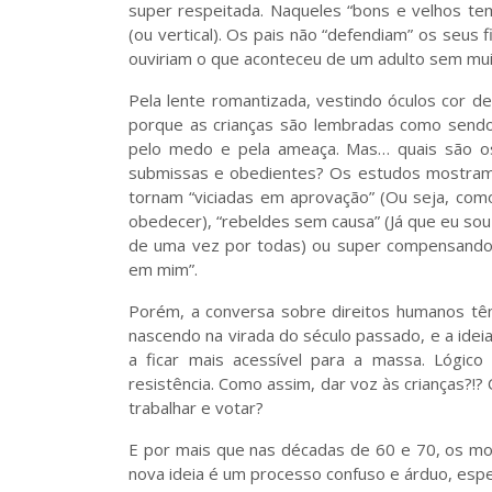
super respeitada. Naqueles “bons e velhos te
(ou vertical). Os pais não “defendiam” os seus 
ouviriam o que aconteceu de um adulto sem muito
Pela lente romantizada, vestindo óculos cor d
porque as crianças são lembradas como sendo m
pelo medo e pela ameaça. Mas… quais são os
submissas e obedientes? Os estudos mostram 
tornam “viciadas em aprovação” (Ou seja, como
obedecer), “rebeldes sem causa” (Já que eu sou
de uma vez por todas) ou super compensando
em mim”.
Porém, a conversa sobre direitos humanos tê
nascendo na virada do século passado, e a idei
a ficar mais acessível para a massa. Lógic
resistência. Como assim, dar voz às crianças?
trabalhar e votar?
E por mais que nas décadas de 60 e 70, os mo
nova ideia é um processo confuso e árduo, espe