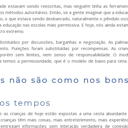
de estavam sendo reescritas, mas ninguém tinha as ferramen
lhos métodos autoritários. Então, se a gente imaginar que a educ
o, o que estava sendo desbancado, naturalmente o pêndulo osci
a educação nas escolas mais permissiva. E hoje, nós ainda esta
tro extremo.
bstituídos por discussões, barganhas e negociação. As palma
nto. Punições foram substituídas por recompensas. As crian
 porém sem limites, nem senso de responsabilidade. O mod
ra temos a permissividade, que é o modelo de baixo para cima.
as não são como nos bon
hos tempos
e as crianças de hoje estão expostas a uma cesta abundante
rianças têm mais coisas, mais entretenimento, mais experiênc
e entregam informações sem interação verdadeira de conexã