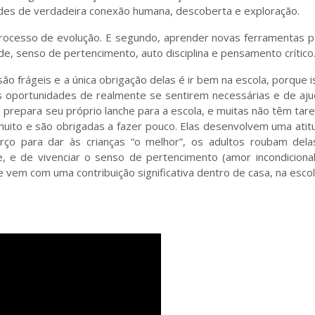
ades de verdadeira conexão humana, descoberta e exploração.
processo de evolução. E segundo, aprender novas ferramentas p
de, senso de pertencimento, auto disciplina e pensamento crítico
ão frágeis e a única obrigação delas é ir bem na escola, porque 
 oportunidades de realmente se sentirem necessárias e de aju
o prepara seu próprio lanche para a escola, e muitas não têm tar
ito e são obrigadas a fazer pouco. Elas desenvolvem uma atit
ço para dar às crianças “o melhor”, os adultos roubam dela
, e de vivenciar o senso de pertencimento (amor incondicional
 vem com uma contribuição significativa dentro de casa, na escol