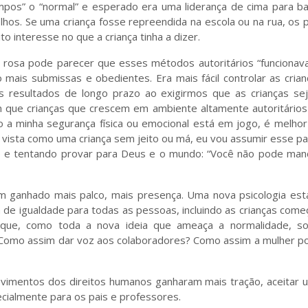
mpos” o “normal” e esperado era uma liderança de cima para ba
filhos. Se uma criança fosse repreendida na escola ou na rua, os 
 interesse no que a criança tinha a dizer.
e rosa pode parecer que esses métodos autoritários “funcionav
ais submissas e obedientes. Era mais fácil controlar as crian
 resultados de longo prazo ao exigirmos que as crianças se
que crianças que crescem em ambiente altamente autoritários
 a minha segurança física ou emocional está em jogo, é melhor
 vista como uma criança sem jeito ou má, eu vou assumir esse pa
 e tentando provar para Deus e o mundo: “Você não pode man
m ganhado mais palco, mais presença. Uma nova psicologia est
a de igualdade para todas as pessoas, incluindo as crianças come
o que, como toda a nova ideia que ameaça a normalidade, so
!? Como assim dar voz aos colaboradores? Como assim a mulher p
vimentos dos direitos humanos ganharam mais tração, aceitar 
cialmente para os pais e professores.