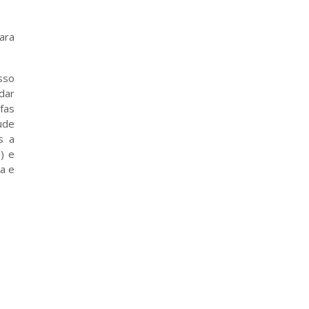
ara
.
isso
dar
efas
ude
s a
) e
a e